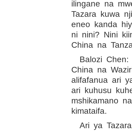
ilingane na mw
Tazara kuwa nji
eneo kanda hiy
ni nini? Nini k
China na Tanz
Balozi Chen:
China na Wazi
alifafanua ari
ari kuhusu ku
mshikamano na 
kimataifa.
Ari ya Tazar