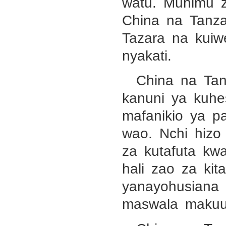
watu. Muhimu z
China na Tanza
Tazara na kui
nyakati.
China na Tan
kanuni ya kuhe
mafanikio ya p
wao. Nchi hizo 
za kutafuta kw
hali zao za ki
yanayohusiana 
maswala maku