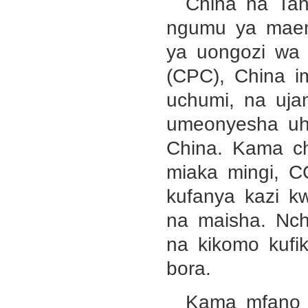
China na Tan
ngumu ya maend
ya uongozi wa
(CPC), China 
uchumi, na uja
umeonyesha uh
China. Kama c
miaka mingi, C
kufanya kazi k
na maisha. Nchi
na kikomo kufi
bora.
Kama mfano 