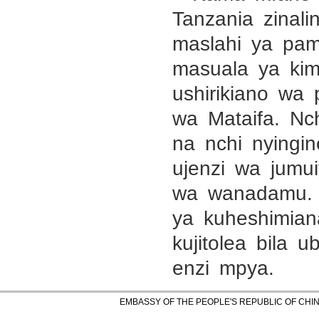
Tanzania zinal
maslahi ya pam
masuala ya ki
ushirikiano wa
wa Mataifa. Nc
na nchi nyingi
ujenzi wa jumu
wa wanadamu. 
ya kuheshimian
kujitolea bila u
enzi mpya.
EMBASSY OF THE PEOPLE'S REPUBLIC OF CHINA