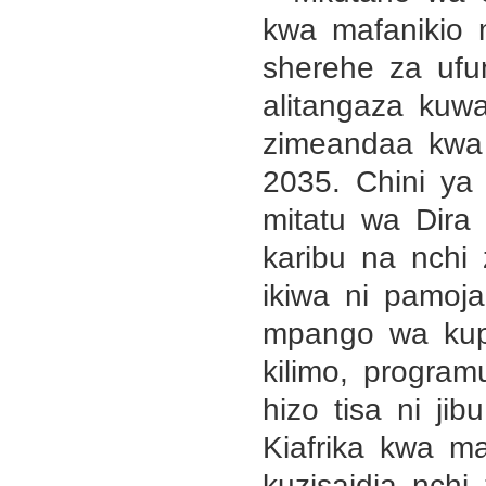
kwa mafanikio
sherehe za ufu
alitangaza kuw
zimeandaa kwa
2035. Chini y
mitatu wa Dira
karibu na nchi 
ikiwa ni pamoj
mpango wa kup
kilimo, progra
hizo tisa ni jib
Kiafrika kwa m
kuzisaidia nch