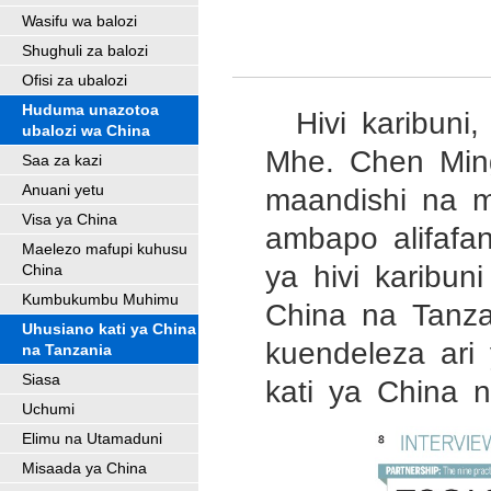
Wasifu wa balozi
Shughuli za balozi
Ofisi za ubalozi
Huduma unazotoa
Hivi karibuni
ubalozi wa China
Mhe. Chen Ming
Saa za kazi
Anuani yetu
maandishi na 
Visa ya China
ambapo alifaf
Maelezo mafupi kuhusu
ya hivi karibun
China
Kumbukumbu Muhimu
China na Tanz
Uhusiano kati ya China
kuendeleza ari
na Tanzania
Siasa
kati ya China 
Uchumi
Elimu na Utamaduni
Misaada ya China