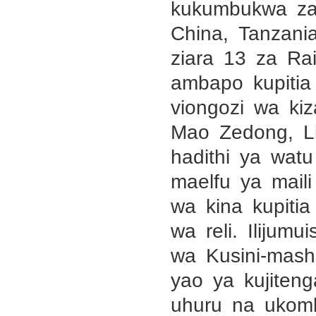
kukumbukwa za 
China, Tanzani
ziara 13 za Ra
ambapo kupitia
viongozi wa k
Mao Zedong, Li
hadithi ya watu
maelfu ya mail
wa kina kupiti
wa reli. Ilijum
wa Kusini-mash
yao ya kujiten
uhuru na ukomb