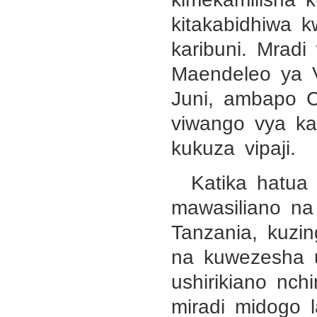
kitakabidhiwa 
karibuni. Mradi
Maendeleo ya V
Juni, ambapo Ch
viwango vya k
kukuza vipaji.
Katika hatua
mawasiliano n
Tanzania, kuzin
na kuwezesha u
ushirikiano nc
miradi midogo 