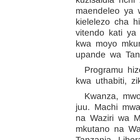
maendeleo ya 
kielelezo cha h
vitendo kati y
kwa moyo mku
upande wa Tan
Programu hiz
kwa uthabiti, z
Kwanza, mwo
juu. Machi mw
na Waziri wa 
mkutano na Wa
Tanzania, Libe