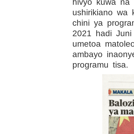
hivyo kuwa na 
ushirikiano wa 
chini ya prog
2021 hadi Jun
umetoa matoleo
ambayo inaony
programu tisa.