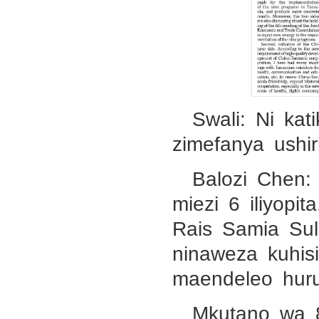
Swali: Ni ka
zimefanya ushi
Balozi Chen:
miezi 6 iliyop
Rais Samia Sul
ninaweza kuhis
maendeleo hur
Mkutano wa 