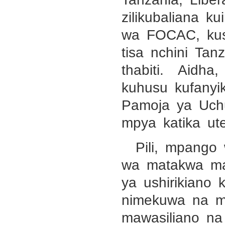
zilikubaliana k
wa FOCAC, kush
tisa nchini Tan
thabiti. Aidha,
kuhusu kufany
Pamoja ya Uchu
mpya katika ute
Pili, mpango
wa matakwa ma
ya ushirikiano
nimekuwa na m
mawasiliano na