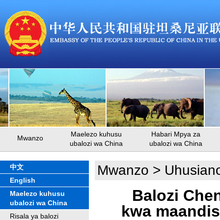
Maelezo kuhusu
Habari Mpya za
Mwanzo
ubalozi wa China
ubalozi wa China
Mwanzo
>
Uhusiano
中文
English
Balozi Che
Maelezo kuhusu
ubalozi wa China
kwa maandis
Risala ya balozi