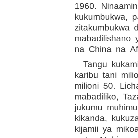
1960. Ninaamin
kukumbukwa, p
zitakumbukwa d
mabadilishano y
na China na Af
Tangu kukami
karibu tani mil
milioni 50. Li
mabadiliko, Taz
jukumu muhimu 
kikanda, kuku
kijamii ya mik