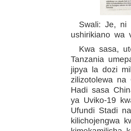
Swali: Je, n
ushirikiano wa 
Kwa sasa, ut
Tanzania umep
jipya la dozi m
zilizotolewa na
Hadi sasa Chin
ya Uviko-19 kw
Ufundi Stadi 
kilichojengwa
kimekamilisha 