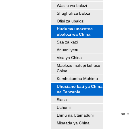
Wasifu wa balozi
Shughuli za balozi
Ofisi za ubalozi
Huduma unazotoa
ubalozi wa China
Saa za kazi
Anuani yetu
Visa ya China
Maelezo mafupi kuhusu
China
Kumbukumbu Muhimu
Uhusiano kati ya China
na Tanzania
Siasa
Uchumi
na s
Elimu na Utamaduni
Misaada ya China