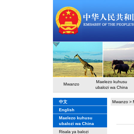
Maelezo kuhusu
Mwanzo
ubalozi wa China
中文
Mwanzo
>
English
Maelezo kuhusu
ubalozi wa China
Risala ya balozi