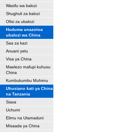
Wasifu wa balozi
Shughuli za balozi
Ofisi za ubalozi
Huduma unazotoa
ubalozi wa China
Saa za kazi
Anuani yetu
Visa ya China
Maelezo mafupi kuhusu
China
Kumbukumbu Muhimu
Uhusiano kati ya China
na Tanzania
Siasa
Uchumi
Elimu na Utamaduni
Misaada ya China