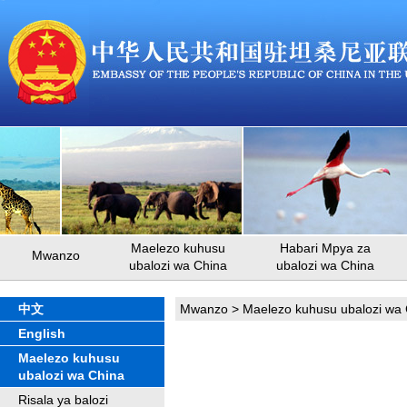
Maelezo kuhusu
Habari Mpya za
Mwanzo
ubalozi wa China
ubalozi wa China
中文
Mwanzo
>
Maelezo kuhusu ubalozi wa
English
Maelezo kuhusu
ubalozi wa China
Risala ya balozi