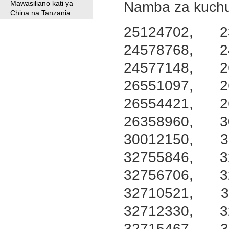
Mawasiliano kati ya
Namba za kuchuk
China na Tanzania
25124702, 2
24578768, 2
24577148, 2
26551097, 2
26554421, 2
26358960, 3
30012150, 3
32755846, 3
32756706, 3
32710521, 3
32712330, 3
32715467, 3