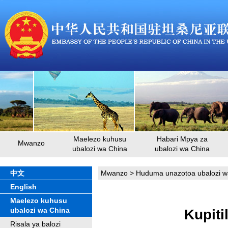
Maelezo kuhusu
Habari Mpya za
Mwanzo
ubalozi wa China
ubalozi wa China
中文
Mwanzo
>
Huduma unazotoa ubalozi w
English
Maelezo kuhusu
ubalozi wa China
Kupit
Risala ya balozi