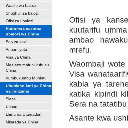
Wasifu wa balozi
Shughuli za balozi
Ofisi ya kans
Ofisi za ubalozi
kuutarifu umm
Huduma unazotoa
ubalozi wa China
ambao hawaku
Saa za kazi
mrefu.
Anuani yetu
Visa ya China
Waombaji wote 
Maelezo mafupi kuhusu
China
Visa wanataarif
Kumbukumbu Muhimu
kabla ya tareh
Uhusiano kati ya China
na Tanzania
katika kipindi k
Siasa
Sera na tatatibu
Uchumi
Elimu na Utamaduni
Asante kwa ushi
Misaada ya China