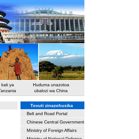
kati ya
Huduma unazotoa
Tanzania
ubalozi wa China
Tovuti zinazohusika
Belt and Road Portal
Chinese Central Government
Ministry of Foreign Affairs
Ministry of National Defense