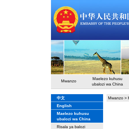
Maelezo kuhusu
Mwanzo
ubalozi wa China
中文
Mwanzo
>
English
Maelezo kuhusu
ubalozi wa China
Risala ya balozi