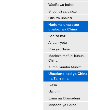
Wasifu wa balozi
Shughuli za balozi
Ofisi za ubalozi
Huduma unazotoa
ubalozi wa China
Saa za kazi
Anuani yetu
Visa ya China
Maelezo mafupi kuhusu
China
Kumbukumbu Muhimu
Uhusiano kati ya China
na Tanzania
Siasa
Uchumi
Elimu na Utamaduni
Misaada ya China