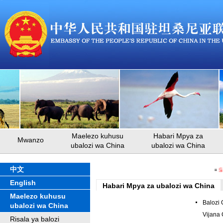
Maelezo kuhusu
Habari Mpya za
Mwanzo
ubalozi wa China
ubalozi wa China
中文
Sh
English
Habari Mpya za ubalozi wa China
Maelezo kuhusu
Balozi
ubalozi wa China
Vijana 
Risala ya balozi