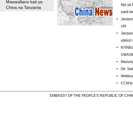
Mawasiliano kati ya
Nje ya 
China na Tanzania
zaidi k
Jacquel
UN
Jacque
utatuzi
KITAB
UMASI
Mazung
Dk. Sal
Wafany
CCM ku
EMBASSY OF THE PEOPLE'S REPUBLIC OF CHINA