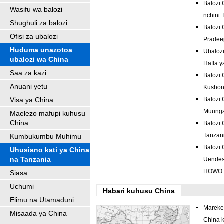
Balozi 
Wasifu wa balozi
nchini 
Shughuli za balozi
Balozi
Ofisi za ubalozi
Pradee
Huduma unazotoa
Ubaloz
ubalozi wa China
Hafla 
Saa za kazi
Balozi 
Anuani yetu
Kushon
Visa ya China
Balozi 
Muunga
Maelezo mafupi kuhusu
China
Balozi 
Tanzan
Kumbukumbu Muhimu
Balozi 
Uhusiano kati ya China
na Tanzania
Uendes
HOWO c
Siasa
Uchumi
Habari kuhusu China
Elimu na Utamaduni
Marekeb
Misaada ya China
China k