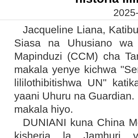
2025-
Jacqueline Liana, Katib
Siasa na Uhusiano wa 
Mapinduzi (CCM) cha Tanz
makala yenye kichwa "
Se
lililothibitishwa UN
" kati
yaani Uhuru na Guardian. 
makala hiyo.
DUNIANI kuna China Moja
kisheria la Jamhuri