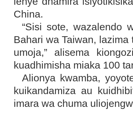
lenye dhamira isiyotikisi
China.
“Sisi sote, wazalendo 
Bahari wa Taiwan, lazima
umoja,” alisema kiongo
kuadhimisha miaka 100 t
Alionya kwamba, yoyot
kuikandamiza au kuidhib
imara wa chuma uliojengwa 