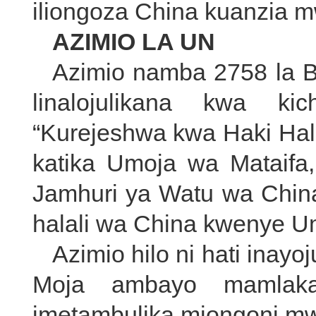
iliongoza China kuanzia 
AZIMIO LA UN
Azimio namba 2758 la B
linalojulikana kwa k
“Kurejeshwa kwa Haki Hal
katika Umoja wa Mataifa
Jamhuri ya Watu wa Chin
halali wa China kwenye Um
Azimio hilo ni hati inay
Moja ambayo mamlak
imetambulika miongoni mw