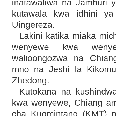
inatawaliwa na Jamhuri 
kutawala kwa idhini y
Uingereza.
Lakini katika miaka mich
wenyewe kwa wenye
walioongozwa na Chiang
mno na Jeshi la Kikomu
Zhedong.
Kutokana na kushindw
kwa wenyewe, Chiang am
cha Kuomintang (KMT) n