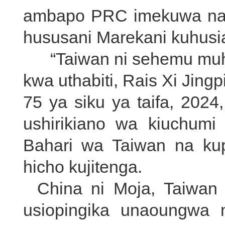
ambapo PRC imekuwa na m
hususani Marekani kuhusia
“Taiwan ni sehemu muhi
kwa uthabiti, Rais Xi Jin
75 ya siku ya taifa, 2024
ushirikiano wa kiuchumi
Bahari wa Taiwan na kup
hicho kujitenga.
China ni Moja, Taiwan
usiopingika unaoungwa m