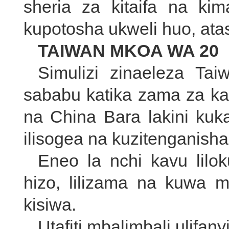
sheria za kitaifa na kim
kupotosha ukweli huo, a
TAIWAN MKOA WA 20
Simulizi zinaeleza Ta
sababu katika zama za kal
na China Bara lakini kuk
ilisogea na kuzitenganisha
Eneo la nchi kavu lilo
hizo, lilizama na kuwa 
kisiwa.
Utafiti mbalimbali ulifany