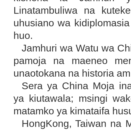
Linatambuliwa na kutek
uhusiano wa kidiplomasi
huo.
Jamhuri wa Watu wa Ch
pamoja na maeneo men
unaotokana na historia amba
Sera ya China Moja ina
ya kiutawala; msingi wake
matamko ya kimataifa hus
HongKong, Taiwan na 