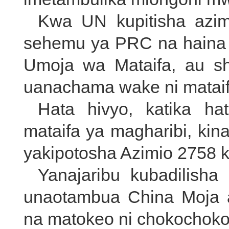
Kwa UN kupitisha azim
sehemu ya PRC na haina u
Umoja wa Mataifa, au shi
uanachama wake ni mataif
Hata hivyo, katika h
mataifa ya magharibi, ki
yakipotosha Azimio 2758 ku
Yanajaribu kubadilisha
unaotambua China Moja 
na matokeo ni chokochoko 