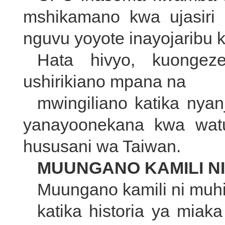
mshikamano kwa ujasiri 
nguvu yoyote inayojaribu
Hata hivyo, kuongez
ushirikiano mpana na
mwingiliano katika ny
yanayoonekana kwa wat
hususani wa Taiwan.
MUUNGANO KAMILI N
Muungano kamili ni muhi
katika historia ya miak