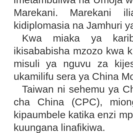
Marekani. Marekani il
kidiplomasia na Jamhuri 
Kwa miaka ya karib
ikisababisha mzozo kwa k
misuli ya nguvu za kij
ukamilifu sera ya China Mo
Taiwan ni sehemu ya C
cha China (CPC), mio
kipaumbele katika enzi mp
kuungana linafikiwa.