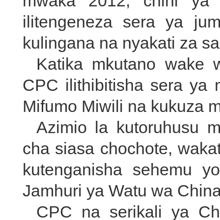
mwaka 2012, chini ya 
ilitengeneza sera ya ju
kulingana na nyakati za sa
Katika mkutano wake w
CPC ilithibitisha sera ya
Mifumo Miwili na kukuza m
Azimio la kutoruhusu mt
cha siasa chochote, waka
kutenganisha sehemu yo
Jamhuri ya Watu wa China
CPC na serikali ya Ch