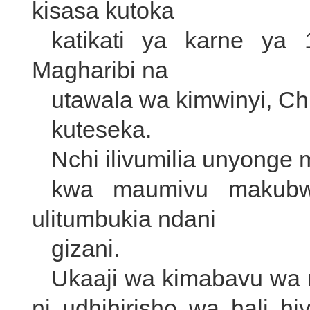
kisasa kutoka
katikati ya karne ya
Magharibi na
utawala wa kimwinyi, Chin
kuteseka.
Nchi ilivumilia unyonge
kwa maumivu makubw
ulitumbukia ndani
gizani.
Ukaaji wa kimabavu wa 
ni udhihirisho wa hali 