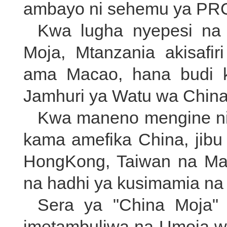
ambayo ni sehemu ya PR
Kwa lugha nyepesi na
Moja, Mtanzania akisaf
ama Macao, hana budi 
Jamhuri ya Watu wa China
Kwa maneno mengine ni 
kama amefika China, jibu
HongKong, Taiwan na Ma
na hadhi ya kusimamia na
Sera ya "China Moja" 
imetambuliwa na Umoja wa