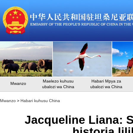
Maelezo kuhusu
Habari Mpya za
Mwanzo
ubalozi wa China
ubalozi wa China
Mwanzo
>
Habari kuhusu China
Jacqueline Liana: S
historia li