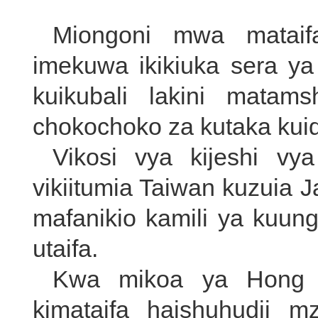
Miongoni mwa matai
imekuwa ikikiuka sera ya 
kuikubali lakini matam
chokochoko za kutaka kuid
Vikosi vya kijeshi vy
vikiitumia Taiwan kuzuia 
mafanikio kamili ya kuu
utaifa.
Kwa mikoa ya Hong 
kimataifa haishuhudii 