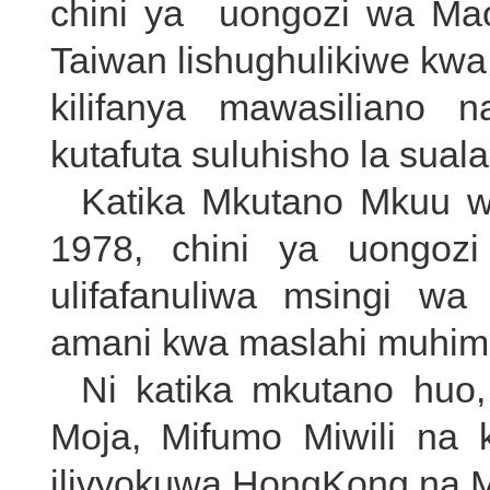
chini ya uongozi wa Mao
Taiwan lishughulikiwe kw
kilifanya mawasiliano
kutafuta suluhisho la sual
Katika Mkutano Mkuu 
1978, chini ya uongoz
ulifafanuliwa msingi 
amani kwa maslahi muhim
Ni katika mkutano huo
Moja, Mifumo Miwili na k
ilivyokuwa HongKong na 