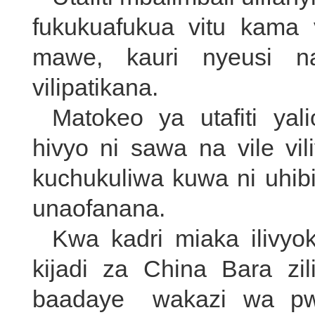
fukukuafukua vitu kama
mawe, kauri nyeusi na
vilipatikana.
Matokeo ya utafiti ya
hivyo ni sawa na vile vil
kuchukuliwa kuwa ni uhib
unaofanana.
Kwa kadri miaka ilivyo
kijadi za China Bara z
baadaye wakazi wa pw