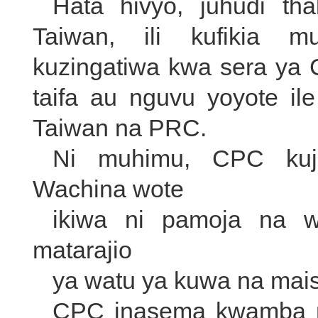
Hata hivyo, juhudi th
Taiwan, ili kufikia m
kuzingatiwa kwa sera ya 
taifa au nguvu yoyote i
Taiwan na PRC.
Ni muhimu, CPC kuji
Wachina wote
ikiwa ni pamoja na 
matarajio
ya watu ya kuwa na mais
CPC inasema kwamba n