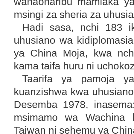
wanaoharibu mamlaka ya
msingi za sheria za uhusia
Hadi sasa, nchi 183 
uhusiano wa kidiplomasi
ya China Moja, kwa nch
kama taifa huru ni uchok
Taarifa ya pamoja y
kuanzishwa kwa uhusiano 
Desemba 1978, inasema: 
msimamo wa Wachina 
Taiwan ni sehemu ya Chin