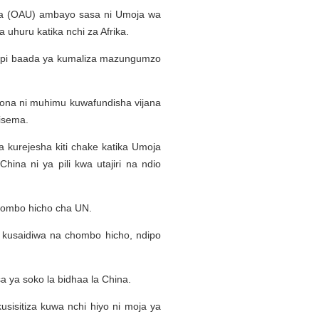
ka (OAU) ambayo sasa ni Umoja wa
 uhuru katika nchi za Afrika.
mfupi baada ya kumaliza mazungumzo
eona ni muhimu kuwafundisha vijana
lisema.
a kurejesha kiti chake katika Umoja
na ni ya pili kwa utajiri na ndio
 chombo hicho cha UN.
i kusaidiwa na chombo hicho, ndipo
 ya soko la bidhaa la China.
usisitiza kuwa nchi hiyo ni moja ya