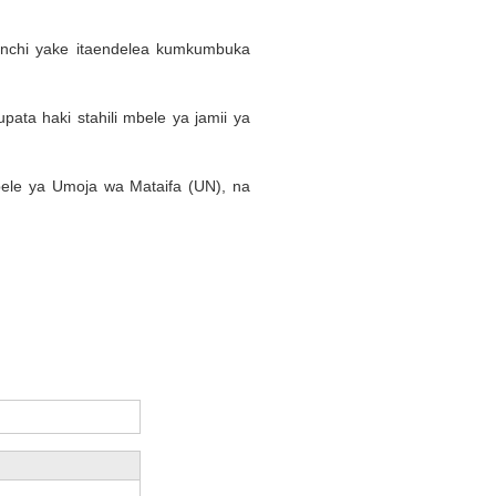
nchi yake itaendelea kumkumbuka
pata haki stahili mbele ya jamii ya
bele ya Umoja wa Mataifa (UN), na