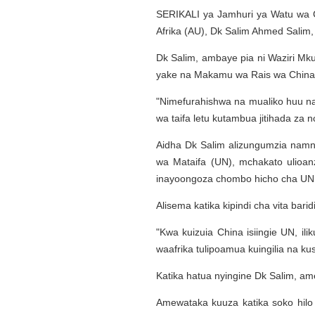
SERIKALI ya Jamhuri ya Watu wa 
Afrika (AU), Dk Salim Ahmed Salim, 
Dk Salim, ambaye pia ni Waziri Mk
yake na Makamu wa Rais wa China Li
"Nimefurahishwa na mualiko huu na
wa taifa letu kutambua jitihada za
Aidha Dk Salim alizungumzia namna 
wa Mataifa (UN), mchakato ulioan
inayoongoza chombo hicho cha UN
Alisema katika kipindi cha vita bari
"Kwa kuizuia China isiingie UN, i
waafrika tulipoamua kuingilia na kus
Katika hatua nyingine Dk Salim, a
Amewataka kuuza katika soko hilo b