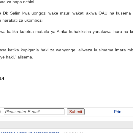
aa za hapa nchini.
a Dk Salim kwa uongozi wake mzuri wakati akiwa OAU na kusema 
harakati za ukombozi.
wa katika kutetea mataifa ya Afrika kuhakikisha yanakuwa huru na ku
hasa katika kupigania haki za wanyonge, aliweza kusimama imara m
ye haki," alisema.
14 
d:
Print