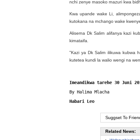
nchi zenye masoko mazuri kwa bidh
Kwa upande wake Li, alimpongez
kutokana na mchango wake kwenye 
Alisema Dk Salim alifanya kazi kub
kimataifa.
"Kazi ya Dk Salim ilikuwa kubwa 
kutetea kundi la walio wengi na wen
Imeandikwa tarehe 30 Juni 20
By 
Halima Mlacha
Habari Leo
Suggset To Frien
Related News: