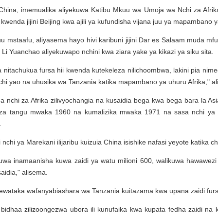
China, imemualika aliyekuwa Katibu Mkuu wa Umoja wa Nchi za Afri
kwenda jijini Beijing kwa ajili ya kufundisha vijana juu ya mapambano ya
uu mstaafu, aliyasema hayo hivi karibuni jijini Dar es Salaam muda 
 Yuanchao aliyekuwapo nchini kwa ziara yake ya kikazi ya siku sita.
 nitachukua fursa hii kwenda kutekeleza nilichoombwa, lakini pia nim
 nchi yao na uhusika wa Tanzania katika mapambano ya uhuru Afrika," a
nchi za Afrika zilivyochangia na kusaidia bega kwa bega bara la Asi
za tangu mwaka 1960 na kumalizika mwaka 1971 na sasa nchi ya Chi
.
di nchi ya Marekani ilijaribu kuizuia China isishike nafasi yeyote katika
likuwa inamaanisha kuwa zaidi ya watu milioni 600, walikuwa hawawez
aidia," alisema.
mewataka wafanyabiashara wa Tanzania kuitazama kwa upana zaidi fursa
idhaa zilizoongezwa ubora ili kunufaika kwa kupata fedha zaidi na k