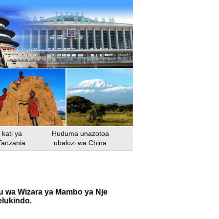
kati ya
Huduma unazotoa
Tanzania
ubalozi wa China
u wa Wizara ya Mambo ya Nje
elukindo.