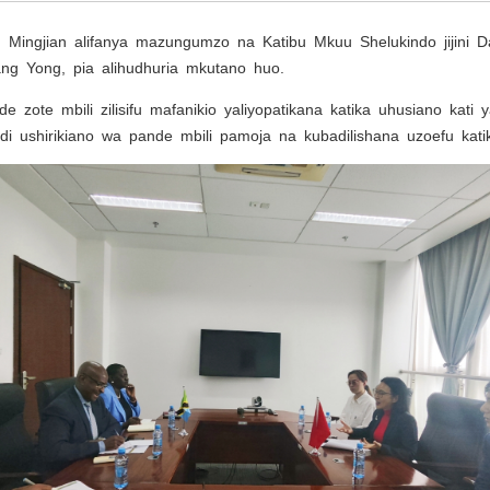
 Mingjian alifanya mazungumzo na Katibu Mkuu Shelukindo jijini 
g Yong, pia alihudhuria mkutano huo.
 zote mbili zilisifu mafanikio yaliyopatikana katika uhusiano kati
idi ushirikiano wa pande mbili pamoja na kubadilishana uzoefu kati