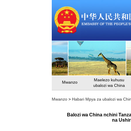
Maelezo kuhusu
Mwanzo
ubalozi wa China
Mwanzo
>
Habari Mpya za ubalozi wa Chi
Balozi wa China nchini Tan
na Ushir