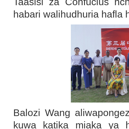
Taasisi za Confucius nc
habari walihudhuria hafla h
Balozi Wang aliwaponge
kuwa katika miaka ya hi