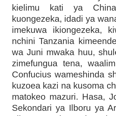
kielimu kati ya Chin
kuongezeka, idadi ya wana
imekuwa ikiongezeka, ki
nchini Tanzania kimeend
wa Juni mwaka huu, shule
zimefungua tena, waali
Confucius wameshinda shi
kuzoea kazi na kusoma ch
matokeo mazuri. Hasa, 
Sekondari ya Ilboru ya Ar