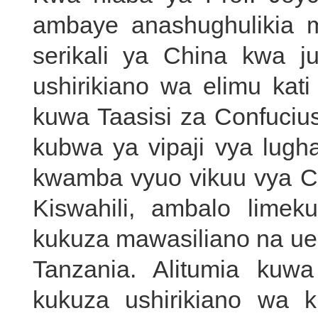
ambaye anashughulikia m
serikali ya China kwa j
ushirikiano wa elimu kat
kuwa Taasisi za Confucius
kubwa ya vipaji vya lugha
kwamba vyuo vikuu vya C
Kiswahili, ambalo lime
kukuza mawasiliano na ue
Tanzania. Alitumia kuwa
kukuza ushirikiano wa kir