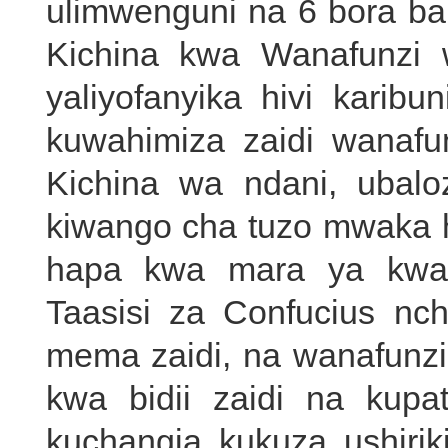
ulimwenguni na 6 bora bar
Kichina kwa Wanafunzi 
yaliyofanyika hivi karibu
kuwahimiza zaidi wanaf
Kichina wa ndani, ubalo
kiwango cha tuzo mwaka 
hapa kwa mara ya kwan
Taasisi za Confucius nch
mema zaidi, na wanafunz
kwa bidii zaidi na kup
kuchangia kukuza ushiriki