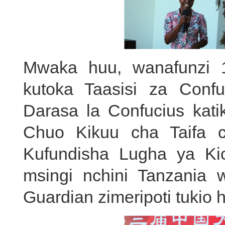
Mwaka huu, wanafunzi 
kutoka Taasisi za Con
Darasa la Confucius kat
Chuo Kikuu cha Taifa 
Kufundisha Lugha ya Kic
msingi nchini Tanzania 
Guardian zimeripoti tukio h