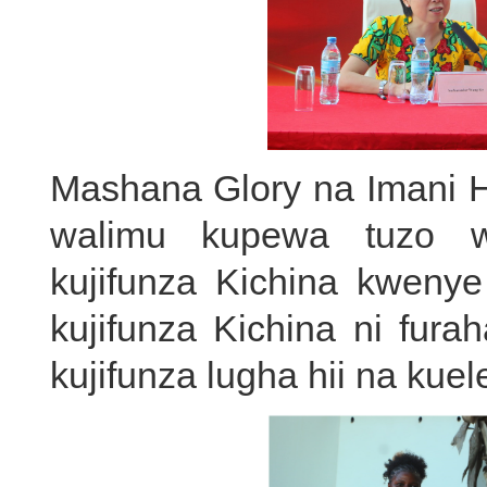
Mashana Glory na Imani H
walimu kupewa tuzo wa
kujifunza Kichina kwenye
kujifunza Kichina ni fur
kujifunza lugha hii na ku