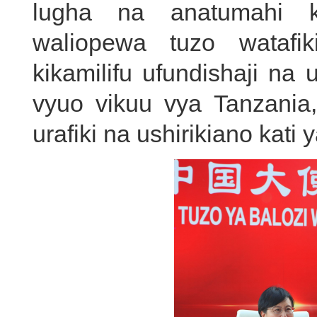
lugha na anatumahi 
waliopewa tuzo watafi
kikamilifu ufundishaji na 
vyuo vikuu vya Tanzania
urafiki na ushirikiano kati y