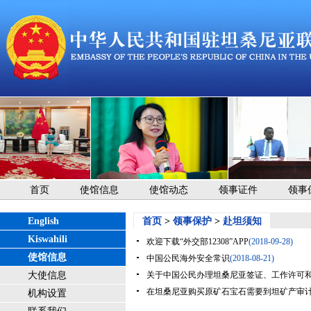
首页
使馆信息
使馆动态
领事证件
领事
English
首页
>
领事保护
>
赴坦须知
Kiswahili
欢迎下载“外交部12308”APP
(2018-09-28)
使馆信息
中国公民海外安全常识
(2018-08-21)
大使信息
关于中国公民办理坦桑尼亚签证、工作许可
在坦桑尼亚购买原矿石宝石需要到坦矿产审
机构设置