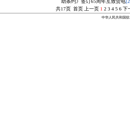
助条约》签订65周年互致贺电
(
共17页 首页 上一页
1
2
3
4
5
6
下
中华人民共和国驻