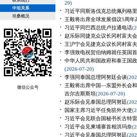
联系我们
29)
中坦关系
习近平同斯洛伐克总统佩列格
坦桑概况
王毅将出席全球发展倡议5周年
习近平同巴西总统卢拉通电话
(2
赵乐际同捷克众议长冈村富夫
王沪宁会见捷克众议长冈村富
李强致电祝贺伯纳姆就任英国
中华人民共和国政府和泰王国
(2026-07-20)
李强同泰国总理阿努廷会谈
(202
王毅将出席中国—东盟外长会
微信公众号
吉尔吉斯斯坦
(2026-07-20)
赵乐际会见泰国总理阿努廷
(202
国家主席习近平任免驻外大使
(2
习近平会见联合国秘书长古特
习近平会见柬埔寨首相洪玛奈
(2
习近平会见泰国总理阿努廷
(202