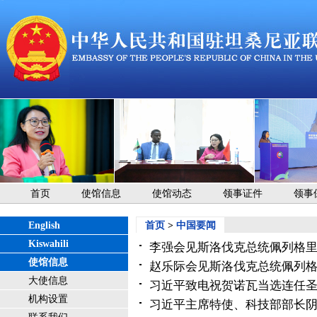
首页
使馆信息
使馆动态
领事证件
领事
English
首页
>
中国要闻
Kiswahili
李强会见斯洛伐克总统佩列格
使馆信息
赵乐际会见斯洛伐克总统佩列
大使信息
习近平致电祝贺诺瓦当选连任
机构设置
习近平主席特使、科技部部长