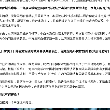
请，国家副主席韩正将于6月4日至8日赴俄罗斯出席第二十九届圣彼得堡国际经济论
俄罗斯出席第二十九届圣彼得堡国际经济论坛并访问白俄罗斯的消息。发言人能否介
济治理、凝聚国际合作共识的重要平台。本届论坛以“务实对话—通往稳定未来之路”
方加强沟通，增进互信，践行多边主义，推动构建更加公正合理的全球治理体系。中
关系高水平发展。
年来，在两国元首战略引领下，中白关系保持高水平运行。双方政治互信持续巩固，
关心的问题交换意见。中方愿同白俄罗斯一道，以两国元首重要共识为根本遵循，加
言人日前关于日菲宣布启动海域划界谈判的表态，台湾当局外事主管部门发表言论称对
方已经阐明有关立场。我愿重申，此次日菲拟探讨划界的海域位于中国台湾岛以东。
陆架。根据《公约》，海岸相向或相邻国家间的专属经济区和大陆架界限应由有关国
动所谓海域划界谈判，严重违反包括《公约》在内的国际法和国际关系基本准则，严
和海洋权益，是两岸全体中国人的共同责任。民进党当局为了谋求政治私利，不惜出
，沦为彻头彻尾的民族败类，必将遭到两岸同胞的唾弃和历史的清算。
对此有何评论？
当按照一个中国原则处理。