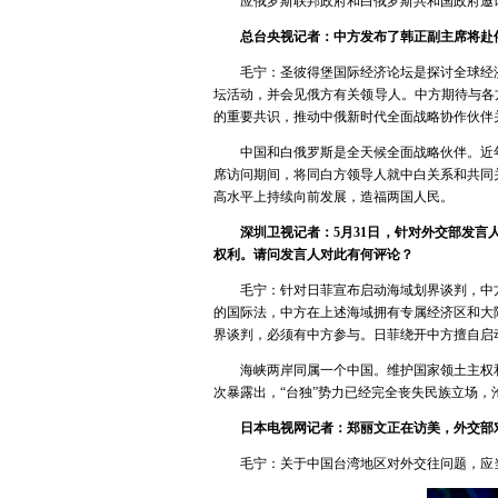
应俄罗斯联邦政府和白俄罗斯共和国政府邀
总台央视记者：中方发布了韩正副主席将赴
毛宁：圣彼得堡国际经济论坛是探讨全球经
坛活动，并会见俄方有关领导人。中方期待与各
的重要共识，推动中俄新时代全面战略协作伙伴
中国和白俄罗斯是全天候全面战略伙伴。近
席访问期间，将同白方领导人就中白关系和共同
高水平上持续向前发展，造福两国人民。
深圳卫视记者：5月31日，针对外交部发
权利。请问发言人对此有何评论？
毛宁：针对日菲宣布启动海域划界谈判，中
的国际法，中方在上述海域拥有专属经济区和大
界谈判，必须有中方参与。日菲绕开中方擅自启
海峡两岸同属一个中国。维护国家领土主权
次暴露出，“台独”势力已经完全丧失民族立场
日本电视网记者：郑丽文正在访美，外交部
毛宁：关于中国台湾地区对外交往问题，应