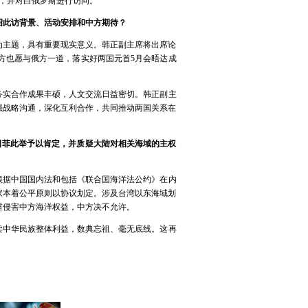
坛，并对白俄罗斯进行访问。
绍此访背景、活动安排和中方期待？
为主题，具有重要现实意义。韩正副主席将出席论
方也愿与俄方一道，落实好两国元首5月会晤达成
务实合作成果丰硕，人文交流日益密切。韩正副主
强战略沟通，深化互利合作，共同推动两国关系在
日菲此举予以肯定，并质疑大陆对相关海域的主权
根据中国国内法和包括《联合国海洋法公约》在内
家本着公平原则以协议划定。涉及台湾以东海域划
重侵害中方海洋权益，中方决不允许。
卖中华民族整体利益，数典忘祖、毫无底线。这再