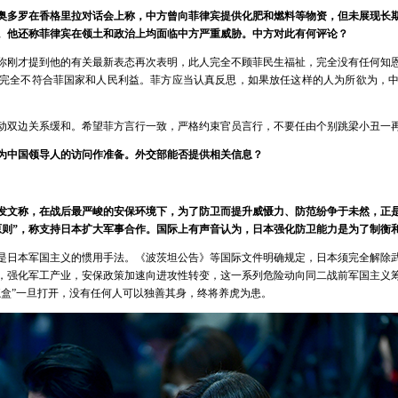
奥多罗在香格里拉对话会上称，中方曾向菲律宾提供化肥和燃料等物资，但未展现长
。他还称菲律宾在领土和政治上均面临中方严重威胁。中方对此有何评论？
你刚才提到他的有关最新表态再次表明，此人完全不顾菲民生福祉，完全没有任何知
完全不符合菲国家和人民利益。菲方应当认真反思，如果放任这样的人为所欲为，
动双边关系缓和。希望菲方言行一致，严格约束官员言行，不要任由个别跳梁小丑一
为中国领导人的访问作准备。外交部能否提供相关信息？
发文称，在战后最严峻的安保环境下，为了防卫而提升威慑力、防范纷争于未然，正是
原则”，称支持日本扩大军事合作。国际上有声音认为，日本强化防卫能力是为了制衡
是日本军国主义的惯用手法。《波茨坦公告》等国际文件明确规定，日本须完全解除
，强化军工产业，安保政策加速向进攻性转变，这一系列危险动向同二战前军国主义
魔盒”一旦打开，没有任何人可以独善其身，终将养虎为患。