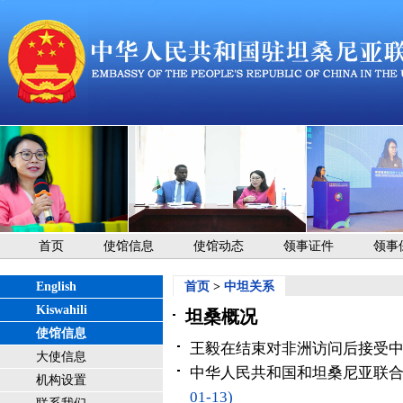
首页
使馆信息
使馆动态
领事证件
领事
English
首页
>
中坦关系
Kiswahili
坦桑概况
使馆信息
王毅在结束对非洲访问后接受
大使信息
中华人民共和国和坦桑尼亚联
机构设置
01-13)