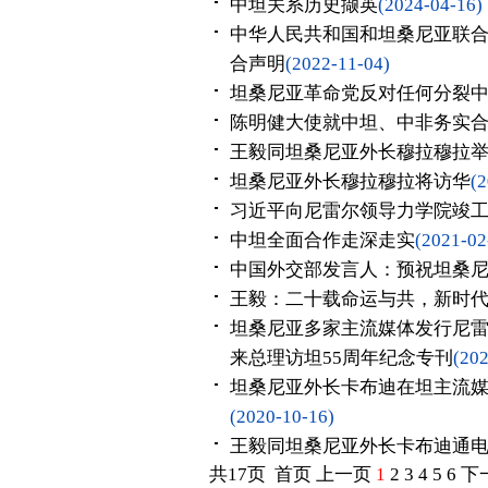
中坦关系历史撷英
(2024-04-16)
中华人民共和国和坦桑尼亚联
合声明
(2022-11-04)
坦桑尼亚革命党反对任何分裂
陈明健大使就中坦、中非务实
王毅同坦桑尼亚外长穆拉穆拉
坦桑尼亚外长穆拉穆拉将访华
(2
习近平向尼雷尔领导力学院竣
中坦全面合作走深走实
(2021-02
中国外交部发言人：预祝坦桑
王毅：二十载命运与共，新时
坦桑尼亚多家主流媒体发行尼
来总理访坦55周年纪念专刊
(202
坦桑尼亚外长卡布迪在坦主流媒
(2020-10-16)
王毅同坦桑尼亚外长卡布迪通
共17页 首页 上一页
1
2
3
4
5
6
下