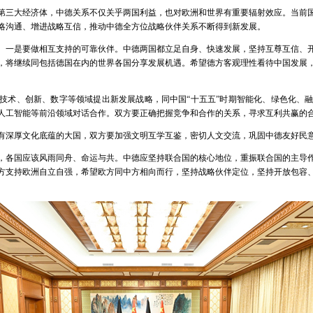
第三大经济体，中德关系不仅关乎两国利益，也对欧洲和世界有重要辐射效应。当前
略沟通、增进战略互信，推动中德全方位战略伙伴关系不断得到新发展。
。一是要做相互支持的可靠伙伴。中德两国都立足自身、快速发展，坚持互尊互信、
，将继续同包括德国在内的世界各国分享发展机遇。希望德方客观理性看待中国发展
技术、创新、数字等领域提出新发展战略，同中国“十五五”时期智能化、绿色化、
人工智能等前沿领域对话合作。双方要正确把握竞争和合作的关系，寻求互利共赢的
有深厚文化底蕴的大国，双方要加强文明互学互鉴，密切人文交流，巩固中德友好民
，各国应该风雨同舟、命运与共。中德应坚持联合国的核心地位，重振联合国的主导
方支持欧洲自立自强，希望欧方同中方相向而行，坚持战略伙伴定位，坚持开放包容