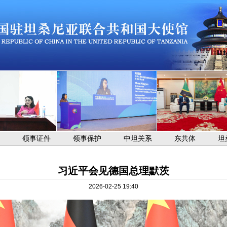
领事证件
领事保护
中坦关系
东共体
坦
习近平会见德国总理默茨
2026-02-25 19:40