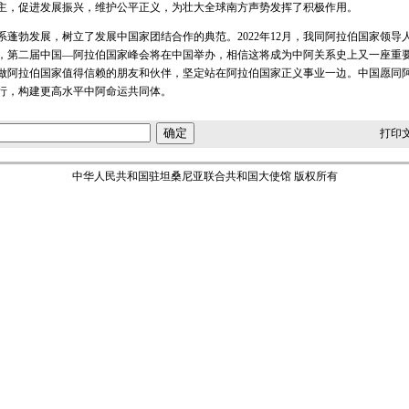
主，促进发展振兴，维护公平正义，为壮大全球南方声势发挥了积极作用。
蓬勃发展，树立了发展中国家团结合作的典范。2022年12月，我同阿拉伯国家领
6年，第二届中国—阿拉伯国家峰会将在中国举办，相信这将成为中阿关系史上又一座重
做阿拉伯国家值得信赖的朋友和伙伴，坚定站在阿拉伯国家正义事业一边。中国愿同
行，构建更高水平中阿命运共同体。
打印
中华人民共和国驻坦桑尼亚联合共和国大使馆 版权所有