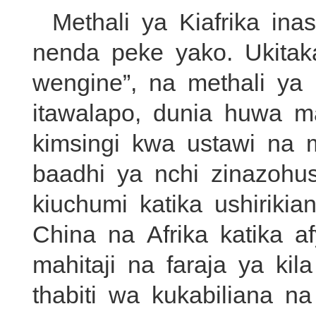
Methali ya Kiafrika ina
nenda peke yako. Ukitak
wengine”, na methali ya
itawalapo, dunia huwa m
kimsingi kwa ustawi na 
baadhi ya nchi zinazohu
kiuchumi katika ushiriki
China na Afrika katika a
mahitaji na faraja ya ki
thabiti wa kukabiliana