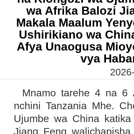
wa Afrika Balozi 
Makala Maalum Yenye
Ushirikiano wa China
Afya Unaogusa Mioy
vya Habar
2026-
Mnamo tarehe 4 na 6 A
nchini Tanzania Mhe. C
Ujumbe wa China katika
Jiang Feng walichapish