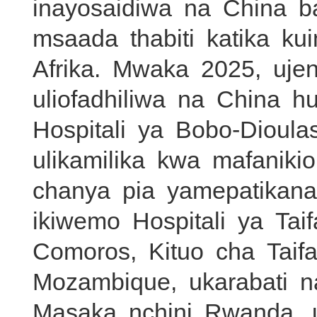
inayosaidiwa na China b
msaada thabiti katika k
Afrika. Mwaka 2025, uj
uliofadhiliwa na China 
Hospitali ya Bobo-Dioul
ulikamilika kwa mafani
chanya pia yamepatikana
ikiwemo Hospitali ya Ta
Comoros, Kituo cha Taif
Mozambique, ukarabati n
Masaka nchini Rwanda, u