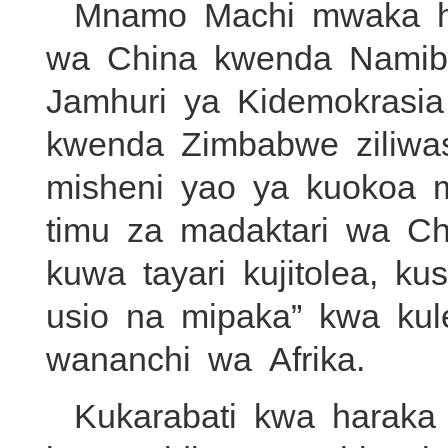
Mnamo Machi mwaka hu
wa China kwenda Namib
Jamhuri ya Kidemokrasi
kwenda Zimbabwe ziliwasi
misheni yao ya kuokoa 
timu za madaktari wa Ch
kuwa tayari kujitolea, 
usio na mipaka” kwa ku
wananchi wa Afrika.
Kukarabati kwa harak