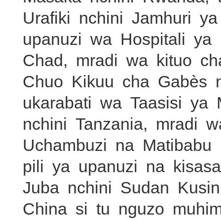
Urafiki nchini Jamhuri ya
upanuzi wa Hospitali ya 
Chad, mradi wa kituo cha
Chuo Kikuu cha Gabès n
ukarabati wa Taasisi y
nchini Tanzania, mradi 
Uchambuzi na Matibabu 
pili ya upanuzi na kisas
Juba nchini Sudan Kusini
China si tu nguzo muh