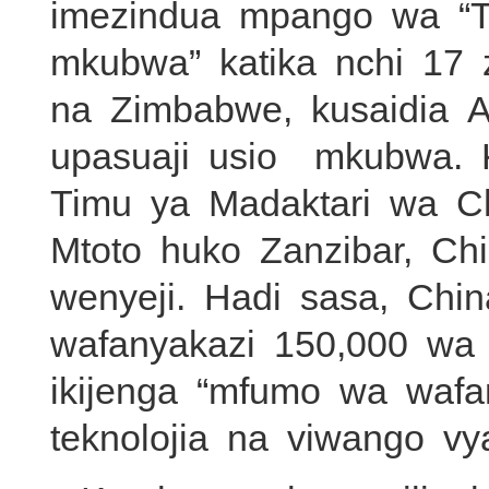
imezindua mpango wa “Tib
mkubwa” katika nchi 17 
na Zimbabwe, kusaidia A
upasuaji usio mkubwa. 
Timu ya Madaktari wa 
Mtoto huko Zanzibar, Ch
wenyeji. Hadi sasa, Chi
wafanyakazi 150,000 wa 
ikijenga “mfumo wa waf
teknolojia na viwango vy