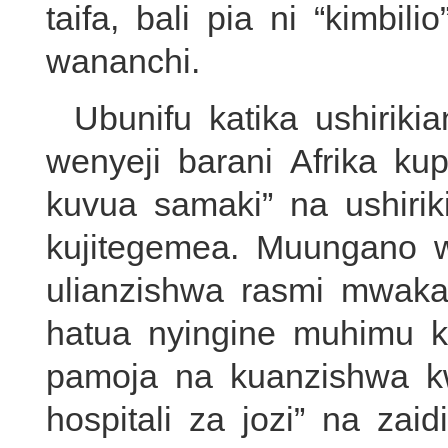
taifa, bali pia ni “kimbi
wananchi.
Ubunifu katika ushiri
wenyeji barani Afrika ku
kuvua samaki” na ushir
kujitegemea. Muungano w
ulianzishwa rasmi mwaka
hatua nyingine muhimu k
pamoja na kuanzishwa k
hospitali za jozi” na zai