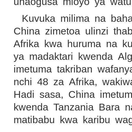
unaogusa mioyo ya watu
Kuvuka milima na baha
China zimetoa ulinzi th
Afrika kwa huruma na ku
ya madaktari kwenda Al
imetuma takriban wafany
nchi 48 za Afrika, wakiw
Hadi sasa, China imetu
kwenda Tanzania Bara n
matibabu kwa karibu wag