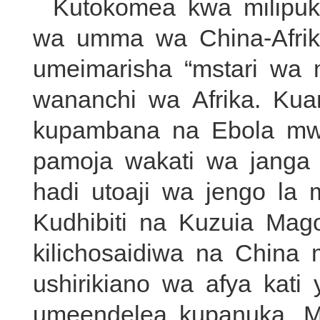
Kutokomea kwa milipuk
wa umma wa China-Afrik
umeimarisha “mstari wa 
wananchi wa Afrika. Kua
kupambana na Ebola mwa
pamoja wakati wa jang
hadi utoaji wa jengo l
Kudhibiti na Kuzuia Mag
kilichosaidiwa na Chin
ushirikiano wa afya kati
umeendelea kupanuka. M