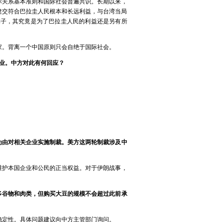
际关系基本准则和国际社会普遍共识。长期以来，
建交符合巴拉圭人民根本和长远利益，与台湾当局
棋子，其究竟是为了巴拉圭人民的利益还是另有所
家。背离一个中国原则只会自绝于国际社会。
企业。中方对此有何回应？
为由对相关企业实施制裁。美方这两轮制裁涉及中
维护本国企业和公民的正当权益。对于伊朗战事，
多谷物和肉类，但购买大豆的规模不会超过此前承
稳定性。具体问题建议向中方主管部门询问。