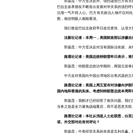
郭嘉昆：中方坚决反对、强烈谴责巴方有关
巴拉圭各界朋友不断发出发展对华关系的强烈呼
沆瀣一气不得人心。巴方有关政治人物不仅对此
图，相信明眼人都能看清。
我们敦促巴拉圭政府早日改弦更张、认清大
法新社记者：本周一，美国财政部以涉嫌自
郭嘉昆：中方坚决反对没有国际法依据、未
路透社记者：美国总统特朗普昨日表示，将
郭嘉昆：特朗普总统访华期间，两国元首将
中方反对美国向中国台湾地区出售武器的立
路透社记者：美国上周五宣布对涉嫌向伊朗
国内地和香港的实体。考虑到特朗普总统本周即
郭嘉昆：我刚才已经回答了相关问题。我们
当务之急是全力避免战端重启，而不是恶意关联
路透社记者：本社从消息人士处获悉，白宫
诺。外交部对此有何评论？
郭嘉昆：中美经贸关系的本质是互利共赢。