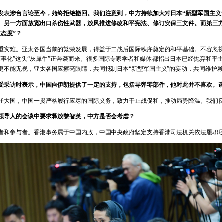
月发表涉台言论至今，始终拒绝撤回。我们注意到，中方持续加大对日本“新型军国主义
场。另一方面放宽出口杀伤性武器，放风推进修改和平宪法、修订安保三文件。而第三
态度”？
重灾难。亚太各国当前的繁荣发展，得益于二战后国际秩序奠定的和平基础。不容忽
军事化”这头“灰犀牛”正奔袭而来。很多国际专家学者和媒体都指出日本已经抛弃和平
更不能无视，亚太各国应擦亮眼睛，共同抵制日本“新型军国主义”的妄动，共同维护
受采访时表示，中国向伊朗提供了一定的支持，包括导弹零部件，他对此并不喜欢。
任大国，中国一贯严格履行应尽的国际义务，致力于止战促和，推动局势降温。我们
领导人的会谈中要求释放黎智英，中方是否会考虑？
者和参与者。香港事务属于中国内政，中国中央政府坚定支持香港司法机关依法履职