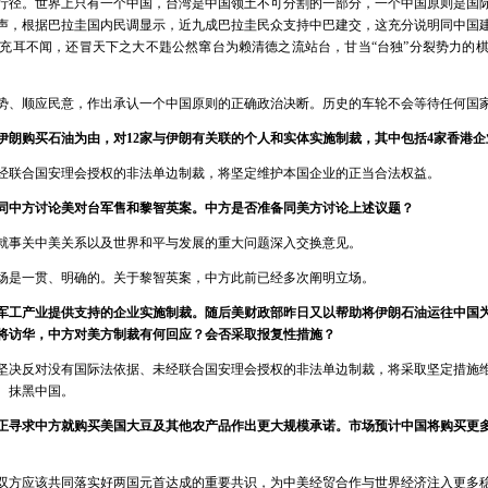
行径。世界上只有一个中国，台湾是中国领土不可分割的一部分，一个中国原则是国
声，根据巴拉圭国内民调显示，近九成巴拉圭民众支持中巴建交，这充分说明同中国
充耳不闻，还冒天下之大不韪公然窜台为赖清德之流站台，甘当“台独”分裂势力的
势、顺应民意，作出承认一个中国原则的正确政治决断。历史的车轮不会等待任何国
伊朗购买石油为由，对12家与伊朗有关联的个人和实体实施制裁，其中包括4家香港
经联合国安理会授权的非法单边制裁，将坚定维护本国企业的正当合法权益。
同中方讨论美对台军售和黎智英案。中方是否准备同美方讨论上述议题？
就事关中美关系以及世界和平与发展的重大问题深入交换意见。
场是一贯、明确的。关于黎智英案，中方此前已经多次阐明立场。
军工产业提供支持的企业实施制裁。随后美财政部昨日又以帮助将伊朗石油运往中国
将访华，中方对美方制裁有何回应？会否采取报复性措施？
坚决反对没有国际法依据、未经联合国安理会授权的非法单边制裁，将采取坚定措施
、抹黑中国。
正寻求中方就购买美国大豆及其他农产品作出更大规模承诺。市场预计中国将购买更
双方应该共同落实好两国元首达成的重要共识，为中美经贸合作与世界经济注入更多