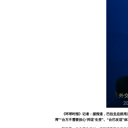
《环球时报》记者：据报道，巴拉圭总统培尼
湾”“台方不需要担心‘邦谊’生变”。“台巴友