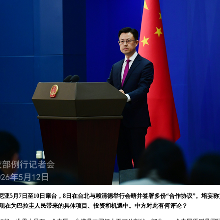
亚5月7日至10日窜台，8日在台北与赖清德举行会晤并签署多份“合作协议”。培妄称
谊”体现在为巴拉圭人民带来的具体项目、投资和机遇中。中方对此有何评论？