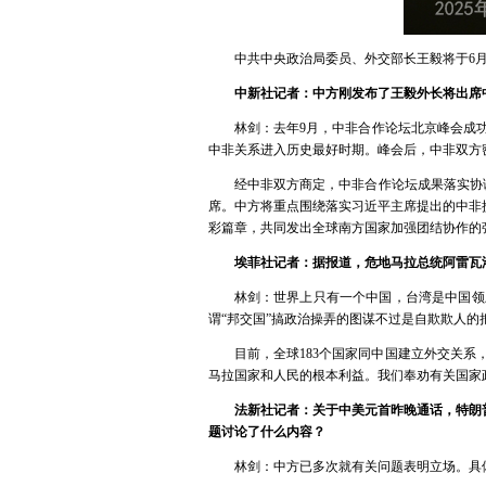
中共中央政治局委员、外交部长王毅将于6月
中新社记者：中方刚发布了王毅外长将出席
林剑：去年9月，中非合作论坛北京峰会成
中非关系进入历史最好时期。峰会后，中非双方
经中非双方商定，中非合作论坛成果落实协调
席。中方将重点围绕落实习近平主席提出的中非
彩篇章，共同发出全球南方国家加强团结协作的
埃菲社记者：据报道，危地马拉总统阿雷瓦
林剑：世界上只有一个中国，台湾是中国领
谓“邦交国”搞政治操弄的图谋不过是自欺欺人的
目前，全球183个国家同中国建立外交关
马拉国家和人民的根本利益。我们奉劝有关国家
法新社记者：关于中美元首昨晚通话，特朗
题讨论了什么内容？
林剑：中方已多次就有关问题表明立场。具