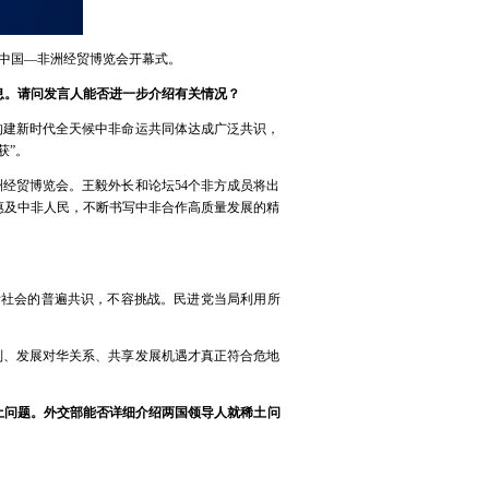
届中国—非洲经贸博览会开幕式。
息。请问发言人能否进一步介绍有关情况？
构建新时代全天候中非命运共同体达成广泛共识，
获”。
洲经贸博览会。王毅外长和论坛54个非方成员将出
惠及中非人民，不断书写中非合作高质量发展的精
际社会的普遍共识，不容挑战。民进党当局利用所
则、发展对华关系、共享发展机遇才真正符合危地
土问题。外交部能否详细介绍两国领导人就稀土问