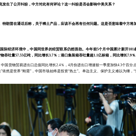
克发生了公开纠纷，中方对此有何评论？这一纠纷是否会影响中美关系？
。特朗普在通话后称，关于稀土产品，应该不会再有任何问题。这是否意味着中方将
国际经济环境中，中国同世界的经贸联系仍然强劲。今年前5个月中国累计新开101条
吞吐量57.55亿吨，同比增长3.7％；港口集装箱吞吐量超1.1亿标箱，同比增长7.
中国货物贸易进出口总值同比增长2.4％，4月份进出口增速较一季度加快4.3个百
”依然是世界“刚需”，中国市场始终是投资“热土”。单边主义、保护主义难以为继，