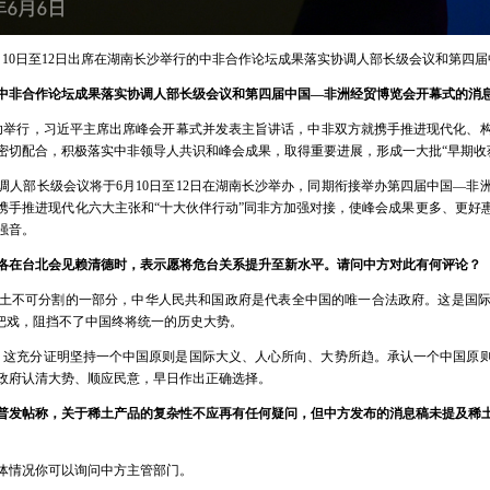
10日至12日出席在湖南长沙举行的中非合作论坛成果落实协调人部长级会议和第四
中非合作论坛成果落实协调人部长级会议和第四届中国—非洲经贸博览会开幕式的消
功举行，习近平主席出席峰会开幕式并发表主旨讲话，中非双方就携手推进现代化、
密切配合，积极落实中非领导人共识和峰会成果，取得重要进展，形成一大批“早期收
人部长级会议将于6月10日至12日在湖南长沙举办，同期衔接举办第四届中国—非
携手推进现代化六大主张和“十大伙伴行动”同非方加强对接，使峰会成果更多、更好
强音。
洛在台北会见赖清德时，表示愿将危台关系提升至新水平。请问中方对此有何评论？
土不可分割的一部分，中华人民共和国政府是代表全中国的唯一合法政府。这是国
把戏，阻挡不了中国终将统一的历史大势。
系，这充分证明坚持一个中国原则是国际大义、人心所向、大势所趋。承认一个中国原
政府认清大势、顺应民意，早日作出正确选择。
普发帖称，关于稀土产品的复杂性不应再有任何疑问，但中方发布的消息稿未提及稀
体情况你可以询问中方主管部门。