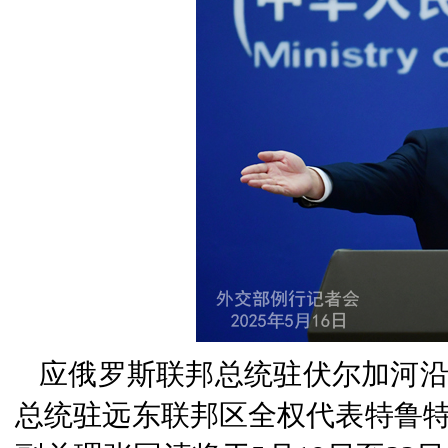
应俄罗斯联邦总统驻伏尔加河
总统驻远东联邦区全权代表特鲁