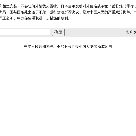
和领土完整，不容任何外部势力置喙。日本当年发动对外侵略战争犯下罄竹难书罪行
大局、国与国相处之道于不顾，强行拼凑所谓决议，是对中国人民的严重政治挑衅。
严正交涉。中方保留采取进一步措施的权利。
打印
中华人民共和国驻坦桑尼亚联合共和国大使馆 版权所有