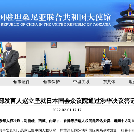
领事证件
领事保护
中坦关系
东共体
坦
部发言人赵立坚就日本国会众议院通过涉华决议答
2022-02-01 17:17
涉华人权决议，对新疆、西藏、内蒙古、香港等所谓人权问题表达关切。请问中方对
顾事实真相，恶意诋毁中国人权状况，严重违反国际法和国际关系基本准则，粗暴干