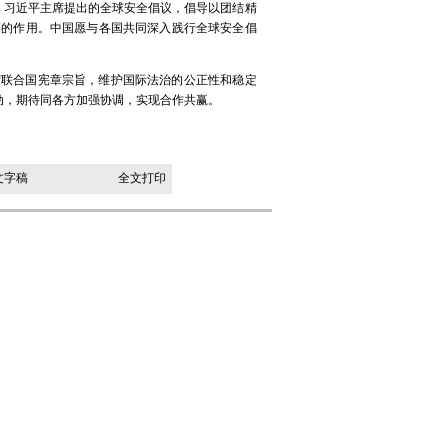
。习近平主席提出的全球安全倡议，倡导以团结精
要的作用。中国愿与各国共同深入践行全球安全倡
守联合国宪章宗旨，维护国际法治的公正性和稳定
动，期待同各方加强协调，实现合作共赢。
。
文字稿
全文打印